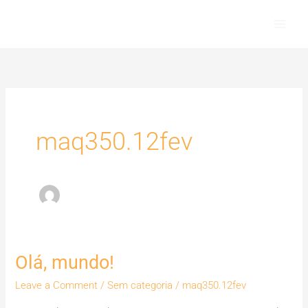
Skip
to
content
maq350.12fev
Olá, mundo!
Olá,
mundo!
Leave a Comment
/
Sem categoria
/
maq350.12fev