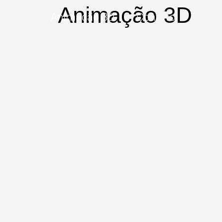
Animação 3D
ojetos
Animação 3D
Contato